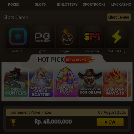
POKER
SLOTS
IDNLOTTERY
SPORTBOOKS
LIVE CASINO
NEW
Slots Game
Lihat Semua
TANGKAS
RTP
DEPOSIT
WITHDRAW
Idnslot
Pgsoft
Pragmatic
Slot Mania
No Limit City
HOT PICK
PROMOSI
RTP up to 97%
DOWNLOAD
REFERRAL
JACKPOT
Tournament Poker Prizes
07 August 2026
VIP MEMBER
Rp. 48,000,000
HUBUNGI KAMI