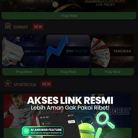
Play Now
NEW
IDNMAX
Play Now
Play Now
Play Now
NEW
SPORTBOOK