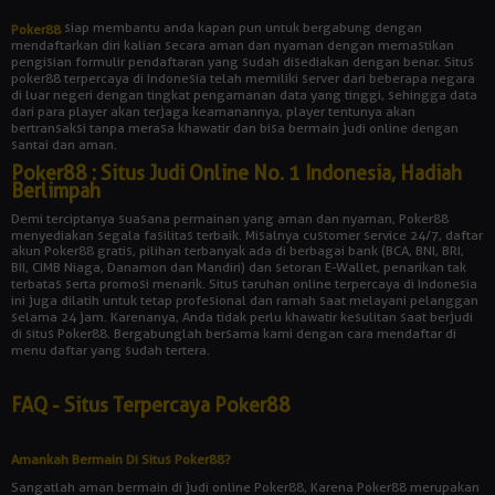
siap membantu anda kapan pun untuk bergabung dengan
Poker88
mendaftarkan diri kalian secara aman dan nyaman dengan memastikan
pengisian formulir pendaftaran yang sudah disediakan dengan benar. Situs
poker88 terpercaya di Indonesia telah memiliki server dari beberapa negara
di luar negeri dengan tingkat pengamanan data yang tinggi, sehingga data
dari para player akan terjaga keamanannya, player tentunya akan
bertransaksi tanpa merasa khawatir dan bisa bermain judi online dengan
santai dan aman.
Poker88 : Situs Judi Online No. 1 Indonesia, Hadiah
Berlimpah
Demi terciptanya suasana permainan yang aman dan nyaman, Poker88
menyediakan segala fasilitas terbaik. Misalnya customer service 24/7, daftar
akun Poker88 gratis, pilihan terbanyak ada di berbagai bank (BCA, BNI, BRI,
BII, CIMB Niaga, Danamon dan Mandiri) dan setoran E-Wallet, penarikan tak
terbatas serta promosi menarik. Situs taruhan online terpercaya di Indonesia
ini juga dilatih untuk tetap profesional dan ramah saat melayani pelanggan
selama 24 jam. Karenanya, Anda tidak perlu khawatir kesulitan saat berjudi
di situs Poker88. Bergabunglah bersama kami dengan cara mendaftar di
menu daftar yang sudah tertera.
FAQ - Situs Terpercaya Poker88
Amankah Bermain Di Situs Poker88?
Sangatlah aman bermain di judi online Poker88, Karena Poker88 merupakan