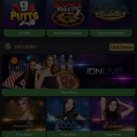
9 Putts
Bounce Roulette
Soccer Roulette
LIVE CASINO
Lihat Semua
Play Now
Play Now
Play Now
Play Now