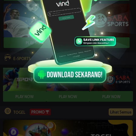
E-SPORTS
Lihat Semua
PROMO
TOGEL