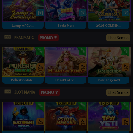
Lamp of Cor...
Soda Man
2026 GOLDEN...
PRAGMATIC
Lihat Semua
PROMO
Poker88 Mah...
Hearts of V...
Jade Legends
SLOT MANIA
Lihat Semua
PROMO