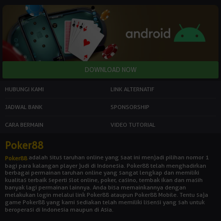
HUBUNGI KAMI
LINK ALTERNATIF
JADWAL BANK
SPONSORSHIP
CARA BERMAIN
VIDEO TUTORIAL
Poker88
adalah situs taruhan online yang saat ini menjadi pilihan nomor 1
Poker88
bagi para kalangan player judi di Indonesia. Poker88 telah menghadirkan
berbagai permainan taruhan online yang sangat lengkap dan memiliki
kualitas terbaik seperti slot online, poker, casino, tembak ikan dan masih
banyak lagi permainan lainnya. Anda bisa memainkannya dengan
melakukan login melalui link Poker88 ataupun Poker88 Mobile. Tentu saja
game Poker88 yang kami sediakan telah memiliki lisensi yang sah untuk
beroperasi di Indonesia maupun di Asia.