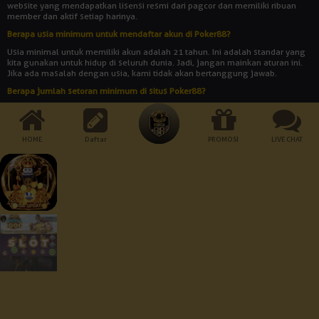
website yang mendapatkan lisensi resmi dari pagcor dan memiliki ribuan
member dan aktif setiap harinya.
Berapa usia minimum untuk mendaftar akun di Poker88?
Usia minimal untuk memiliki akun adalah 21 tahun. Ini adalah standar yang
kita gunakan untuk hidup di seluruh dunia. Jadi, jangan mainkan aturan ini.
Jika ada masalah dengan usia, kami tidak akan bertanggung jawab.
Berapa jumlah setoran minimum di situs Poker88?
Jumlah setoran minimum adalah Rp 10.000. Bukankah itu rendah? Dengan
uang yang begitu banyak, Anda bisa memainkan semua jenis permainan
yang disediakan oleh agen judi online POKER88.
HOME
Daftar
PROMOSI
LIVE CHAT
Cara Pembayaran:
Dukungan Perangkat :
Keamanan Terjamin :
© 2026 Poker88. All Rights Reserved | 18+