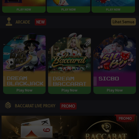
Lihat Semua
NEW
ARCADE
Play Now
Play Now
Play Now
BACCARAT LIVE PROXY
PROMO