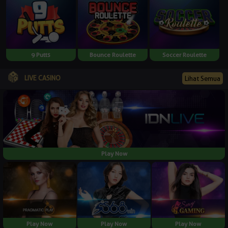
9 Putts
Bounce Roulette
Soccer Roulette
LIVE CASINO
Lihat Semua
Play Now
Play Now
Play Now
Play Now