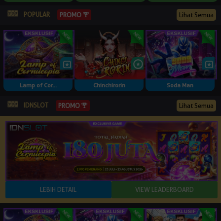
POPULAR
Lihat Semua
PROMO
Lamp of Cor...
Chinchirorin
Soda Man
IDNSLOT
Lihat Semua
PROMO