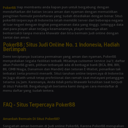
siap membantu anda kapan pun untuk bergabung dengan
Poker88
mendaftarkan diri kalian secara aman dan nyaman dengan memastikan
pengisian formulir pendaftaran yang sudah disediakan dengan benar. Situs
poker88 terpercaya di Indonesia telah memiliki server dari beberapa negara
di luar negeri dengan tingkat pengamanan data yang tinggi, sehingga data
dari para player akan terjaga keamanannya, player tentunya akan
bertransaksi tanpa merasa khawatir dan bisa bermain judi online dengan
santai dan aman.
Poker88 : Situs Judi Online No. 1 Indonesia, Hadiah
Berlimpah
Demi terciptanya suasana permainan yang aman dan nyaman, Poker88
menyediakan segala fasilitas terbaik. Misalnya customer service 24/7, daftar
akun Poker88 gratis, pilihan terbanyak ada di berbagai bank (BCA, BNI, BRI,
BII, CIMB Niaga, Danamon dan Mandiri) dan setoran E-Wallet, penarikan tak
terbatas serta promosi menarik. Situs taruhan online terpercaya di Indonesia
ini juga dilatih untuk tetap profesional dan ramah saat melayani pelanggan
selama 24 jam. Karenanya, Anda tidak perlu khawatir kesulitan saat berjudi
di situs Poker88. Bergabunglah bersama kami dengan cara mendaftar di
menu daftar yang sudah tertera.
FAQ - Situs Terpercaya Poker88
Amankah Bermain Di Situs Poker88?
Sangatlah aman bermain di judi online Poker88, Karena Poker88 merupakan