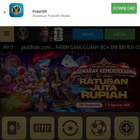
DOWNLOAD
×
Poker88
Download Poker88 Mobile
com | pk88idn.com... PANIN GANGGUAN!! BCA BNI BRI BSI CI
INFO :
HOME
IDN E-LOTTERY
POKER
SLOT GAME
NEW
NEW
SPORTBOOK
LIVE CASINO
IDNLIVE
NEW
ESPORTS
TOGEL
ARCADE
NEW
NEW
NEW
TEMBAK IKAN
IDNRAFFLE
IDNTRADE