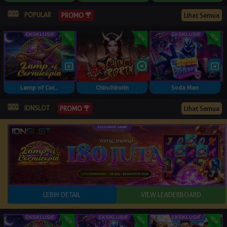
POPULAR
Lihat Semua
PROMO
Lamp of Cor...
Chinchirorin
Soda Man
IDNSLOT
Lihat Semua
PROMO