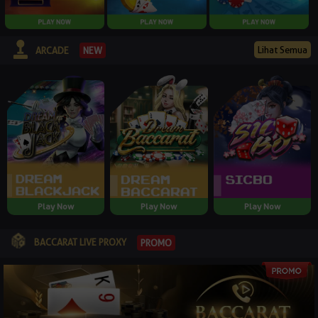
Lihat Semua
NEW
ARCADE
Play Now
Play Now
Play Now
BACCARAT LIVE PROXY
PROMO