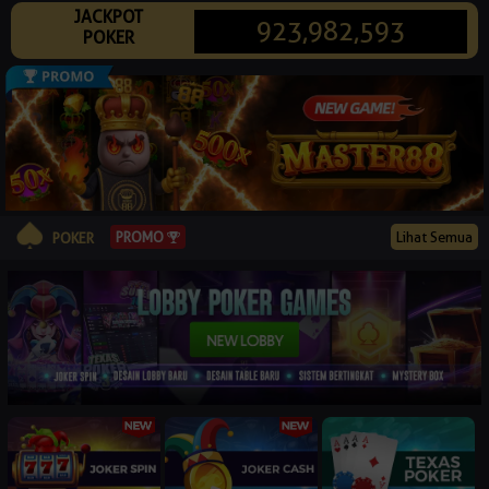
JACKPOT
© 2026 poker88panutan.com. All Rights Reserved | 18+
923,982,593
POKER
Lihat Semua
PROMO
POKER