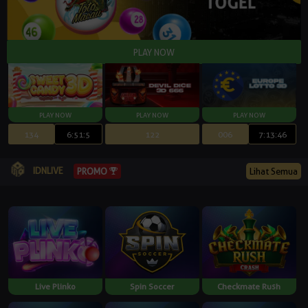
134
6:51:4
122
006
7:13:45
IDNLIVE
Lihat Semua
PROMO
Live Plinko
Spin Soccer
Checkmate Rush