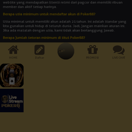
website yang mendapatkan lisensi resmi dari pagcor dan memiliki ribuan
member dan aktif setiap harinya.
Berapa usia minimum untuk mendaftar akun di Poker88?
Usia minimal untuk memiliki akun adalah 21 tahun. Ini adalah standar yang
kita gunakan untuk hidup di seluruh dunia. Jadi, jangan mainkan aturan ini.
Jika ada masalah dengan usia, kami tidak akan bertanggung jawab.
Berapa jumlah setoran minimum di situs Poker88?
Jumlah setoran minimum adalah Rp 10.000. Bukankah itu rendah? Dengan
uang yang begitu banyak, Anda bisa memainkan semua jenis permainan
yang disediakan oleh agen judi online POKER88.
HOME
Daftar
PROMOSI
LIVE CHAT
Cara Pembayaran:
Dukungan Perangkat :
Keamanan Terjamin :
© 2026 Poker88. All Rights Reserved | 18+