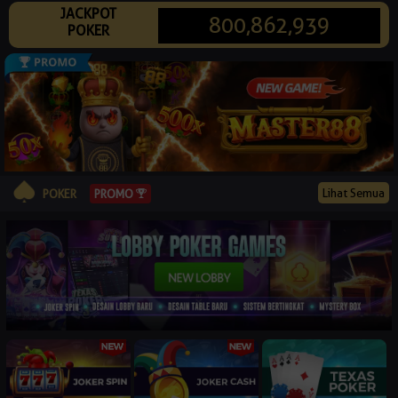
JACKPOT
© 2026 poker88panutan.com. All Rights Reserved | 18+
800,862,939
POKER
Lihat Semua
PROMO
POKER